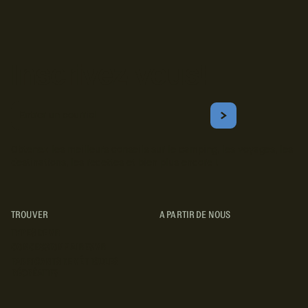
Inscrivez-vous!
Courriel
S'ABONNER
Obtenez les meilleurs conseils sur le camping, les voyages, les
destinations, les recettes et bien plus encore !
TROUVER
A PARTIR DE NOUS
TYPES DE VR
CONCESSIONNAIRES VR
FABRICANTS DE VÉHICULES
RÉCRÉATIFS