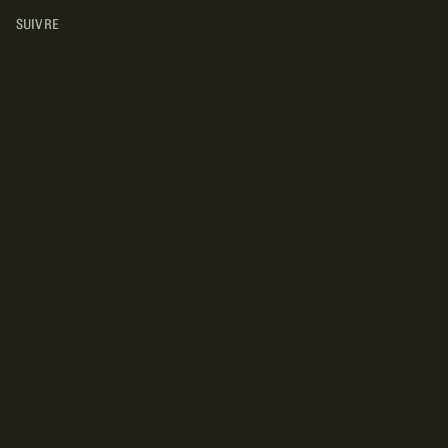
SUIVRE
INSTAGRAM
YOUTUBE
FACEBOOK
© Droits d'auteur Go RVing Canada 2026. Tous droits réservés.
POLITIQUE DE CONFIDENTIALITE
ENGLISH