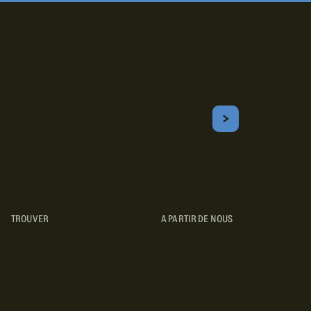
Inscrivez-vous!
Courriel
S'ABONNER
Obtenez les meilleurs conseils sur le camping, les voyages, les
destinations, les recettes et bien plus encore !
TROUVER
A PARTIR DE NOUS
TYPES DE VR
CONCESSIONNAIRES VR
FABRICANTS DE VÉHICULES
RÉCRÉATIFS