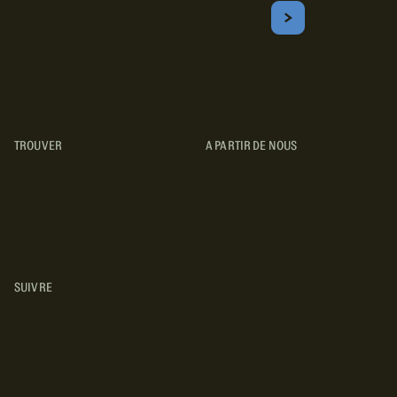
Courriel
S'ABONNER
Obtenez les meilleurs conseils sur le camping, les voyages, les
destinations, les recettes et bien plus encore !
TROUVER
A PARTIR DE NOUS
TYPES DE VR
CONCESSIONNAIRES VR
FABRICANTS DE VÉHICULES
RÉCRÉATIFS
SUIVRE
INSTAGRAM
YOUTUBE
FACEBOOK