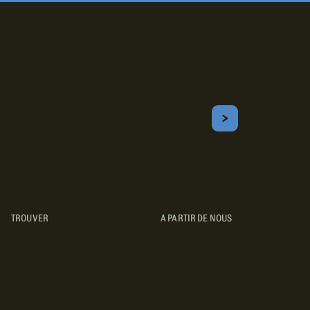
Inscrivez-vous!
Courriel
S'ABONNER
Obtenez les meilleurs conseils sur le camping, les voyages, les
destinations, les recettes et bien plus encore !
TROUVER
A PARTIR DE NOUS
TYPES DE VR
CONCESSIONNAIRES VR
FABRICANTS DE VÉHICULES
RÉCRÉATIFS