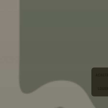
Type
ACHET
LOUE