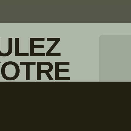
ULEZ
VOTRE
© Droits d'auteur Go RVing Canada 
IONNAIRE