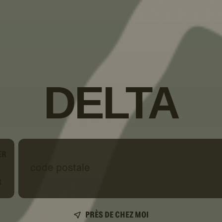
DELTA
ER
code
postale
R
PRÈS DE CHEZ MOI