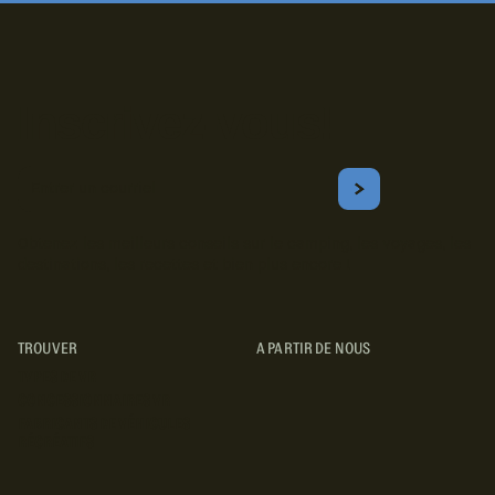
Inscrivez-vous!
Courriel
S'ABONNER
Obtenez les meilleurs conseils sur le camping, les voyages, les
destinations, les recettes et bien plus encore !
TROUVER
A PARTIR DE NOUS
TYPES DE VR
CONCESSIONNAIRES VR
FABRICANTS DE VÉHICULES
RÉCRÉATIFS