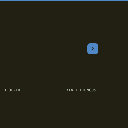
Inscrivez-vous!
Courriel
S'ABONNER
Obtenez les meilleurs conseils sur le camping, les voyages, les
destinations, les recettes et bien plus encore !
TROUVER
A PARTIR DE NOUS
TYPES DE VR
CONCESSIONNAIRES VR
FABRICANTS DE VÉHICULES
RÉCRÉATIFS