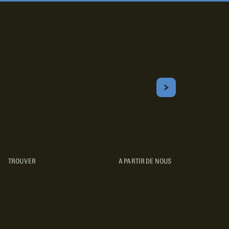
Inscrivez-vous!
Courriel
S'ABONNER
Obtenez les meilleurs conseils sur le camping, les voyages, les
destinations, les recettes et bien plus encore !
TROUVER
A PARTIR DE NOUS
TYPES DE VR
CONCESSIONNAIRES VR
FABRICANTS DE VÉHICULES
RÉCRÉATIFS