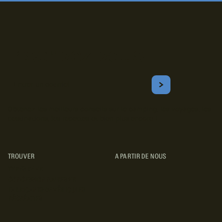
Inscrivez-vous!
Courriel
S'ABONNER
Obtenez les meilleurs conseils sur le camping, les voyages, les
destinations, les recettes et bien plus encore !
TROUVER
A PARTIR DE NOUS
TYPES DE VR
CONCESSIONNAIRES VR
FABRICANTS DE VÉHICULES
RÉCRÉATIFS