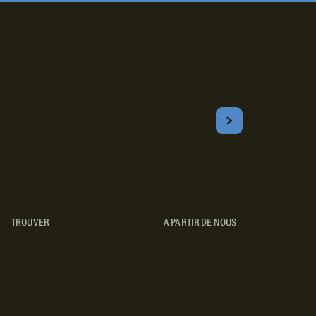
Inscrivez-vous!
Courriel
S'ABONNER
Obtenez les meilleurs conseils sur le camping, les voyages, les
destinations, les recettes et bien plus encore !
TROUVER
A PARTIR DE NOUS
TYPES DE VR
CONCESSIONNAIRES VR
FABRICANTS DE VÉHICULES
RÉCRÉATIFS