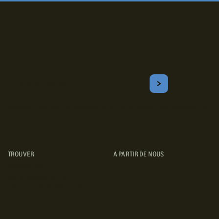
Inscrivez-vous!
Courriel
S'ABONNER
Obtenez les meilleurs conseils sur le camping, les voyages, les
destinations, les recettes et bien plus encore !
TROUVER
A PARTIR DE NOUS
TYPES DE VR
CONCESSIONNAIRES VR
FABRICANTS DE VÉHICULES
RÉCRÉATIFS