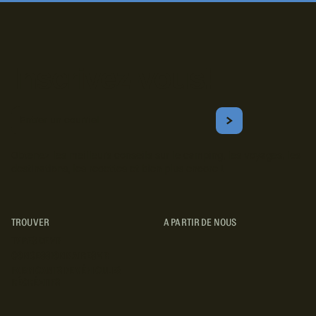
Inscrivez-vous!
Courriel
S'ABONNER
Obtenez les meilleurs conseils sur le camping, les voyages, les
destinations, les recettes et bien plus encore !
TROUVER
A PARTIR DE NOUS
TYPES DE VR
CONCESSIONNAIRES VR
FABRICANTS DE VÉHICULES
RÉCRÉATIFS