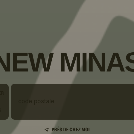
NEW MINA
ER
code
postale
R
PRÈS DE CHEZ MOI