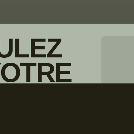
ULEZ
VOTRE
© Droits d'auteur Go RVing Canada 
IONNAIRE