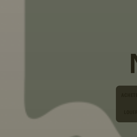
Type
ACHET
LOUE