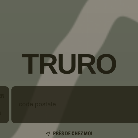
TRURO
ER
code
postale
R
PRÈS DE CHEZ MOI