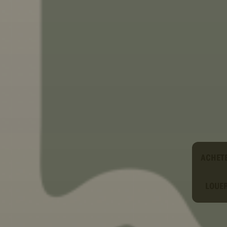
Type
ACHET
LOUE