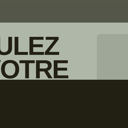
ULEZ
VOTRE
© Droits d'auteur Go RVing Canada 
IONNAIRE