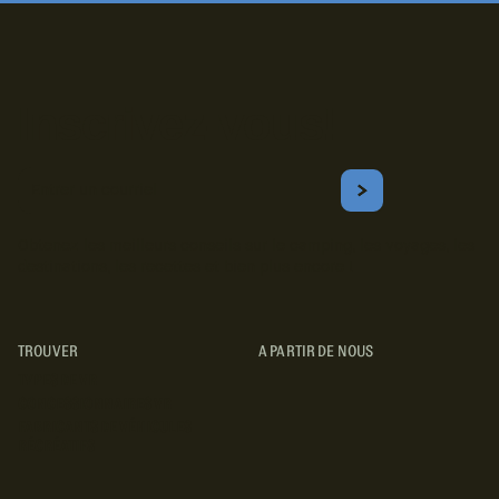
Inscrivez-vous!
Courriel
S'ABONNER
Obtenez les meilleurs conseils sur le camping, les voyages, les
destinations, les recettes et bien plus encore !
TROUVER
A PARTIR DE NOUS
TYPES DE VR
CONCESSIONNAIRES VR
FABRICANTS DE VÉHICULES
RÉCRÉATIFS