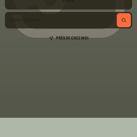
LOUER
code
RECHE
postale
PRÈS DE CHEZ MOI