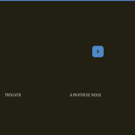
Inscrivez-vous!
Courriel
S'ABONNER
Obtenez les meilleurs conseils sur le camping, les voyages, les
destinations, les recettes et bien plus encore !
TROUVER
A PARTIR DE NOUS
TYPES DE VR
CONCESSIONNAIRES VR
FABRICANTS DE VÉHICULES
RÉCRÉATIFS