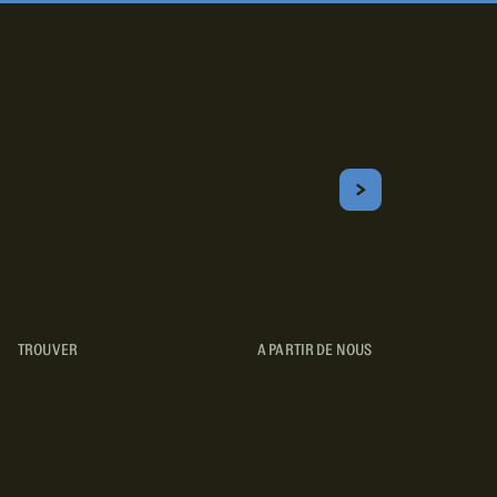
Inscrivez-vous!
Courriel
S'ABONNER
Obtenez les meilleurs conseils sur le camping, les voyages, les
destinations, les recettes et bien plus encore !
TROUVER
A PARTIR DE NOUS
TYPES DE VR
CONCESSIONNAIRES VR
FABRICANTS DE VÉHICULES
RÉCRÉATIFS