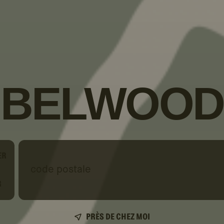
BELWOOD
ER
code
postale
R
PRÈS DE CHEZ MOI