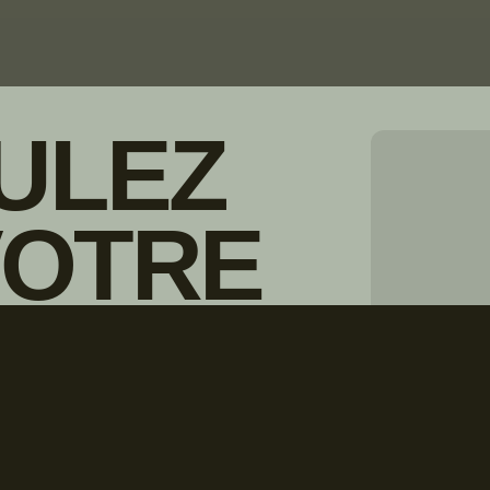
ULEZ
VOTRE
© Droits d'auteur Go RVing Canada 
IONNAIRE