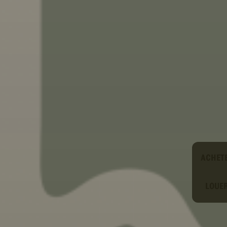
Type
ACHET
LOUE