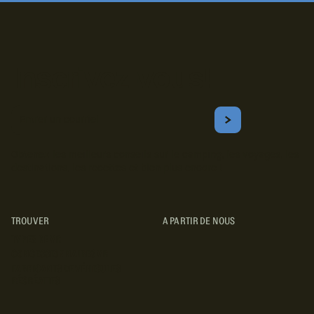
Inscrivez-vous!
Courriel
S'ABONNER
Obtenez les meilleurs conseils sur le camping, les voyages, les
destinations, les recettes et bien plus encore !
TROUVER
A PARTIR DE NOUS
TYPES DE VR
CONCESSIONNAIRES VR
FABRICANTS DE VÉHICULES
RÉCRÉATIFS