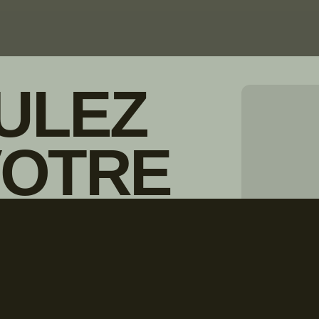
ULEZ
VOTRE
© Droits d'auteur Go RVing Canada 
IONNAIRE