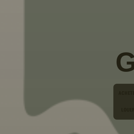
Type
ACHET
LOUE