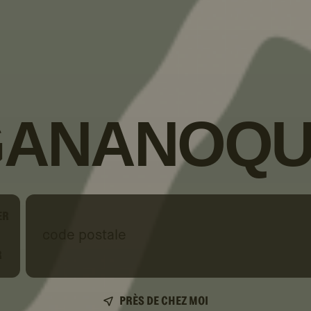
GANANOQU
ER
code
postale
R
PRÈS DE CHEZ MOI