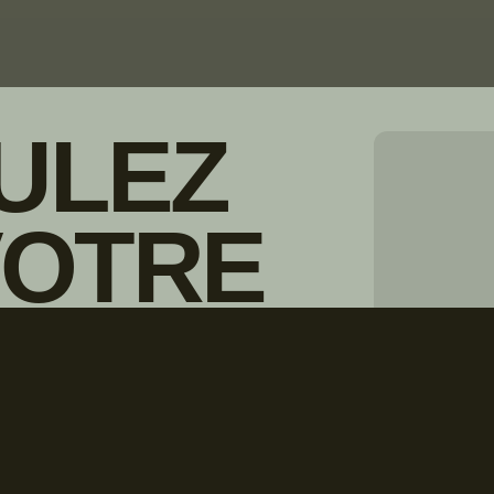
ULEZ
VOTRE
© Droits d'auteur Go RVing Canada 
IONNAIRE