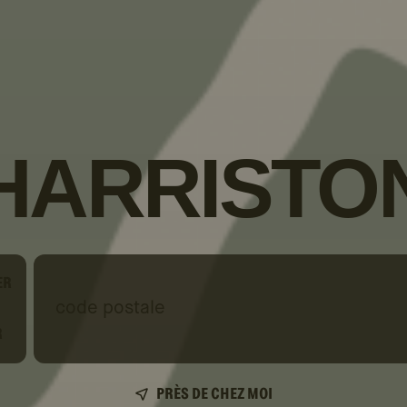
HARRISTO
ER
code
postale
R
PRÈS DE CHEZ MOI