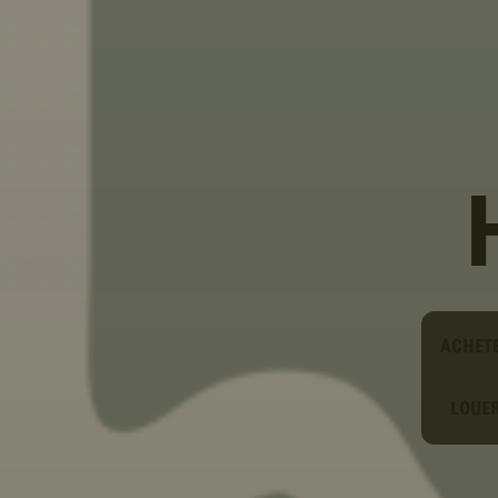
Type
ACHET
LOUE