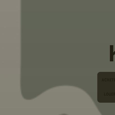
Type
ACHET
LOUE