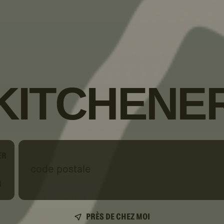
KITCHENE
ER
code
postale
R
PRÈS DE CHEZ MOI