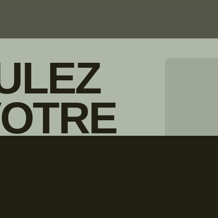
ULEZ
VOTRE
© Droits d'auteur Go RVing Canada 
IONNAIRE