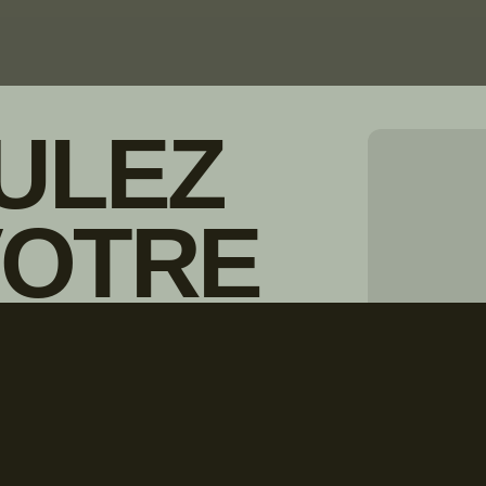
ULEZ
VOTRE
© Droits d'auteur Go RVing Canada 
IONNAIRE