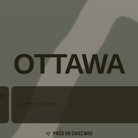
OTTAWA
ER
code
postale
R
PRÈS DE CHEZ MOI