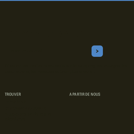
Inscrivez-vous!
Courriel
S'ABONNER
Obtenez les meilleurs conseils sur le camping, les voyages, les
destinations, les recettes et bien plus encore !
TROUVER
A PARTIR DE NOUS
TYPES DE VR
CONCESSIONNAIRES VR
FABRICANTS DE VÉHICULES
RÉCRÉATIFS