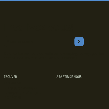
Inscrivez-vous!
Courriel
S'ABONNER
Obtenez les meilleurs conseils sur le camping, les voyages, les
destinations, les recettes et bien plus encore !
TROUVER
A PARTIR DE NOUS
TYPES DE VR
CONCESSIONNAIRES VR
FABRICANTS DE VÉHICULES
RÉCRÉATIFS