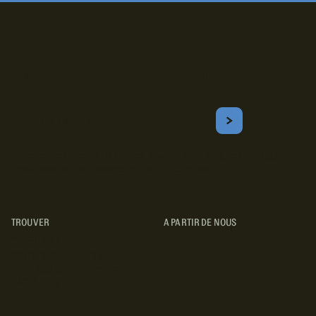
Inscrivez-vous!
Courriel
S'ABONNER
Obtenez les meilleurs conseils sur le camping, les voyages, les
destinations, les recettes et bien plus encore !
TROUVER
A PARTIR DE NOUS
TYPES DE VR
CONCESSIONNAIRES VR
FABRICANTS DE VÉHICULES
RÉCRÉATIFS