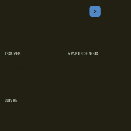
Courriel
S'ABONNER
Obtenez les meilleurs conseils sur le camping, les voyages, les
destinations, les recettes et bien plus encore !
TROUVER
A PARTIR DE NOUS
TYPES DE VR
CONCESSIONNAIRES VR
FABRICANTS DE VÉHICULES
RÉCRÉATIFS
SUIVRE
INSTAGRAM
YOUTUBE
FACEBOOK