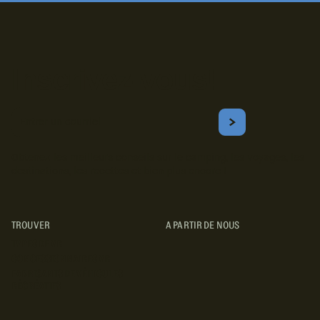
Inscrivez-vous!
Courriel
S'ABONNER
Obtenez les meilleurs conseils sur le camping, les voyages, les
destinations, les recettes et bien plus encore !
TROUVER
A PARTIR DE NOUS
TYPES DE VR
CONCESSIONNAIRES VR
FABRICANTS DE VÉHICULES
RÉCRÉATIFS