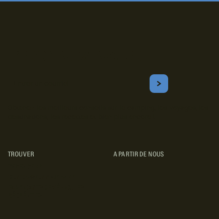
Inscrivez-vous!
Courriel
S'ABONNER
Obtenez les meilleurs conseils sur le camping, les voyages, les
destinations, les recettes et bien plus encore !
TROUVER
A PARTIR DE NOUS
TYPES DE VR
CONCESSIONNAIRES VR
FABRICANTS DE VÉHICULES
RÉCRÉATIFS