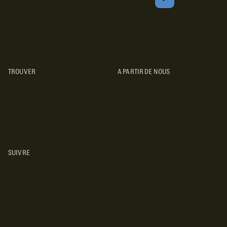
Courriel
S'ABONNER
Obtenez les meilleurs conseils sur le camping, les voyages, les
destinations, les recettes et bien plus encore !
TROUVER
A PARTIR DE NOUS
TYPES DE VR
CONCESSIONNAIRES VR
FABRICANTS DE VÉHICULES
RÉCRÉATIFS
SUIVRE
INSTAGRAM
YOUTUBE
FACEBOOK