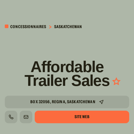
PASSER AU
CONTENU
CONCESSIONNAIRES
SASKATCHEWAN
PRINCIPAL
Affordable
Trailer Sales
BOX 32056, REGINA, SASKATCHEWAN
SITE WEB
TÉLÉPHONE
COURRIEL