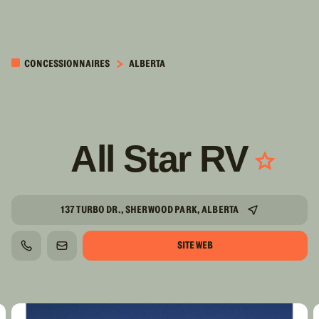
PASSER AU
CONTENU
CONCESSIONNAIRES
ALBERTA
PRINCIPAL
All Star RV
137 TURBO DR., SHERWOOD PARK, ALBERTA
SITE WEB
TÉLÉPHONE
COURRIEL