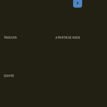
Courriel
S'ABONNER
Obtenez les meilleurs conseils sur le camping, les voyages, les
destinations, les recettes et bien plus encore !
TROUVER
A PARTIR DE NOUS
TYPES DE VR
CONCESSIONNAIRES VR
FABRICANTS DE VÉHICULES
RÉCRÉATIFS
SUIVRE
INSTAGRAM
YOUTUBE
FACEBOOK