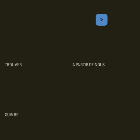
Inscrivez-vous!
Courriel
S'ABONNER
Obtenez les meilleurs conseils sur le camping, les voyages, les
destinations, les recettes et bien plus encore !
TROUVER
A PARTIR DE NOUS
TYPES DE VR
CONCESSIONNAIRES VR
FABRICANTS DE VÉHICULES
RÉCRÉATIFS
SUIVRE
INSTAGRAM
YOUTUBE
FACEBOOK