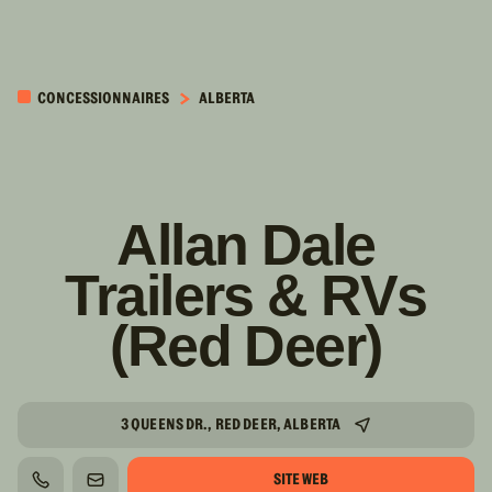
PASSER AU
CONTENU
CONCESSIONNAIRES
ALBERTA
PRINCIPAL
Allan Dale
Trailers & RVs
(Red Deer)
3 QUEENS DR., RED DEER, ALBERTA
SITE WEB
TÉLÉPHONE
COURRIEL