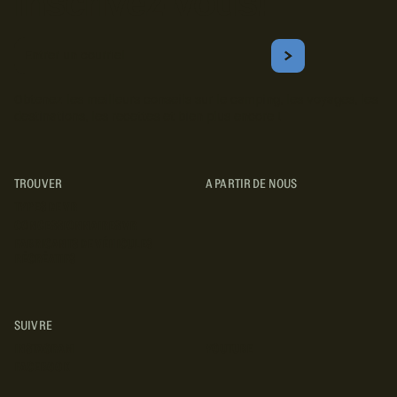
Inscrivez-vous!
Courriel
S'ABONNER
Obtenez les meilleurs conseils sur le camping, les voyages, les
destinations, les recettes et bien plus encore !
TROUVER
A PARTIR DE NOUS
TYPES DE VR
CONCESSIONNAIRES VR
FABRICANTS DE VÉHICULES
RÉCRÉATIFS
SUIVRE
INSTAGRAM
YOUTUBE
FACEBOOK