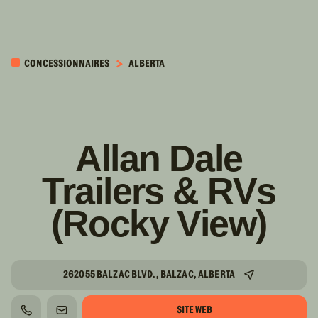
PASSER AU
CONTENU
CONCESSIONNAIRES
ALBERTA
PRINCIPAL
Allan Dale
Trailers & RVs
(Rocky View)
262055 BALZAC BLVD., BALZAC, ALBERTA
SITE WEB
TÉLÉPHONE
COURRIEL