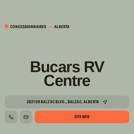
PASSER AU
CONTENU
CONCESSIONNAIRES
ALBERTA
PRINCIPAL
Bucars RV
Centre
262109 BALZAC BLVD., BALZAC, ALBERTA
SITE WEB
TÉLÉPHONE
COURRIEL