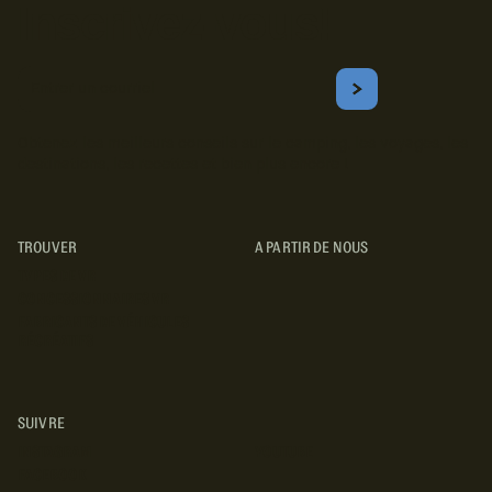
Inscrivez-vous!
Courriel
S'ABONNER
Obtenez les meilleurs conseils sur le camping, les voyages, les
destinations, les recettes et bien plus encore !
TROUVER
A PARTIR DE NOUS
TYPES DE VR
CONCESSIONNAIRES VR
FABRICANTS DE VÉHICULES
RÉCRÉATIFS
SUIVRE
INSTAGRAM
YOUTUBE
FACEBOOK