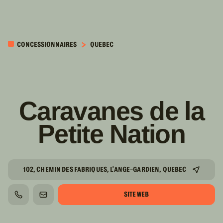
PASSER AU
CONTENU
CONCESSIONNAIRES
QUEBEC
PRINCIPAL
Caravanes de la
Petite Nation
102, CHEMIN DES FABRIQUES, L'ANGE-GARDIEN, QUEBEC
SITE WEB
TÉLÉPHONE
COURRIEL