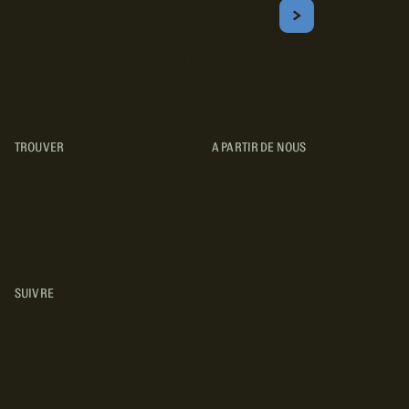
Courriel
S'ABONNER
Obtenez les meilleurs conseils sur le camping, les voyages, les
destinations, les recettes et bien plus encore !
TROUVER
A PARTIR DE NOUS
TYPES DE VR
CONCESSIONNAIRES VR
FABRICANTS DE VÉHICULES
RÉCRÉATIFS
SUIVRE
INSTAGRAM
YOUTUBE
FACEBOOK