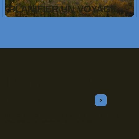
PLANIFIER UN VOYAGE
Inscrivez-vous!
Courriel
S'ABONNER
Obtenez les meilleurs conseils sur le camping, les voyages, les
destinations, les recettes et bien plus encore !