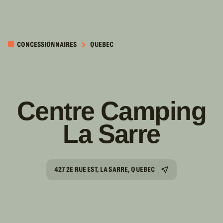
PASSER AU
CONTENU
CONCESSIONNAIRES
QUEBEC
PRINCIPAL
Centre Camping
La Sarre
427 2E RUE EST, LA SARRE, QUEBEC