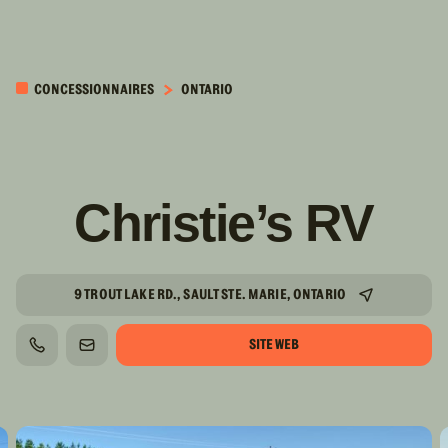
PASSER AU
CONTENU
CONCESSIONNAIRES
ONTARIO
PRINCIPAL
Christie’s RV
9 TROUT LAKE RD., SAULT STE. MARIE, ONTARIO
SITE WEB
TÉLÉPHONE
COURRIEL