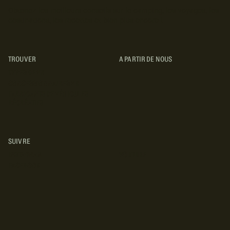
Obtenez les meilleurs conseils sur le camping, les voyages, les
destinations, les recettes et bien plus encore !
TROUVER
A PARTIR DE NOUS
TYPES DE VR
CONCESSIONNAIRES VR
FABRICANTS DE VÉHICULES
RÉCRÉATIFS
SUIVRE
INSTAGRAM
YOUTUBE
FACEBOOK