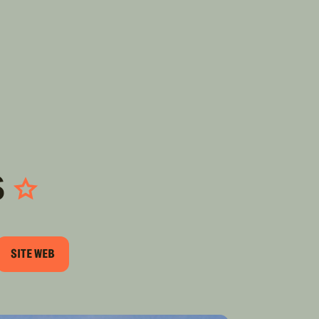
TROUVER
A PARTIR DE NOUS
TYPES DE VR
CONCESSIONNAIRES VR
FABRICANTS DE VÉHICULES
RÉCRÉATIFS
s
SITE WEB
RIEL