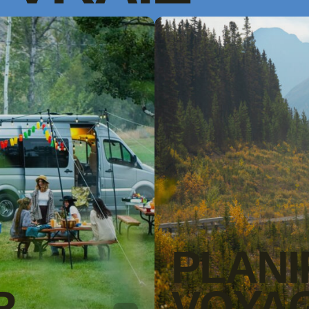
PLANI
R
VOYA