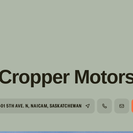
s!
SUIVRE
INSTAGRAM
FACEBOOK
YOUTUBE
Cropper Motor
501 5TH AVE. N, NAICAM, SASKATCHEWAN
TÉLÉPHONE
COUR