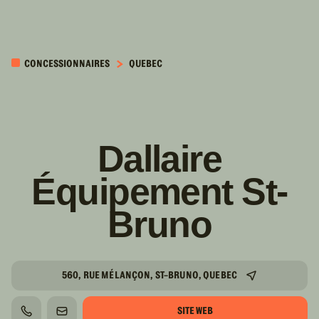
PASSER AU
CONTENU
CONCESSIONNAIRES
QUEBEC
PRINCIPAL
Dallaire
Équipement St-
Bruno
560, RUE MÉLANÇON, ST-BRUNO, QUEBEC
SITE WEB
TÉLÉPHONE
COURRIEL