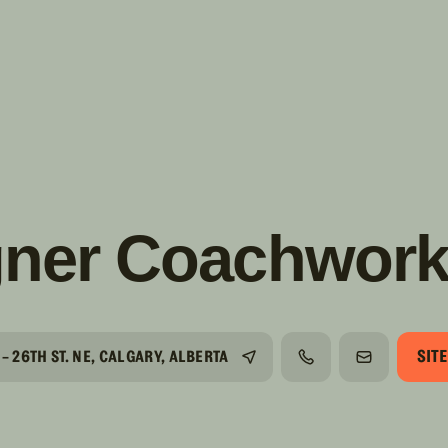
s!
SUIVRE
INSTAGRAM
FACEBOOK
YOUTUBE
ner Coachwork
SITE
 - 26TH ST. NE, CALGARY, ALBERTA
TÉLÉPHONE
COURRIEL