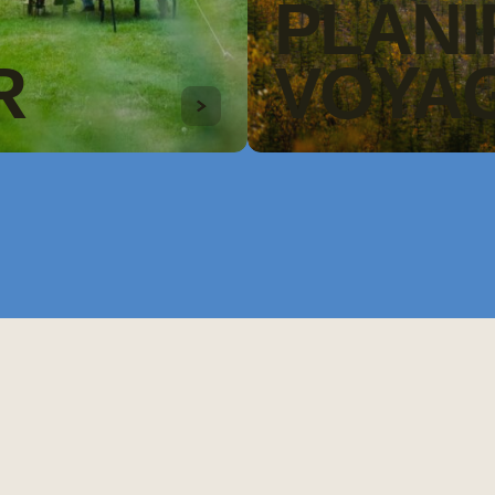
PLANI
R
VOYA