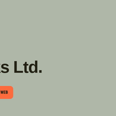
TROUVER
A PARTIR DE NOUS
TYPES DE VR
CONCESSIONNAIRES VR
FABRICANTS DE VÉHICULES
RÉCRÉATIFS
s Ltd.
 WEB