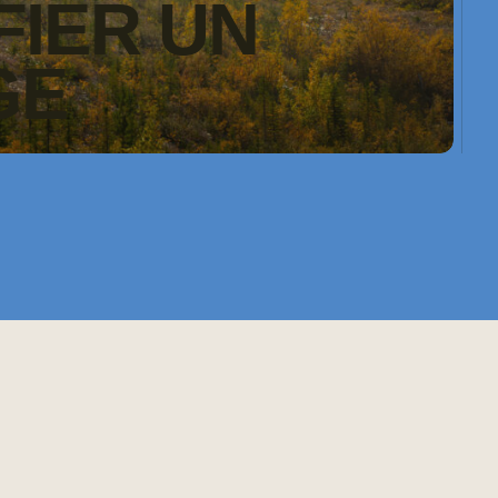
FIER UN
GE