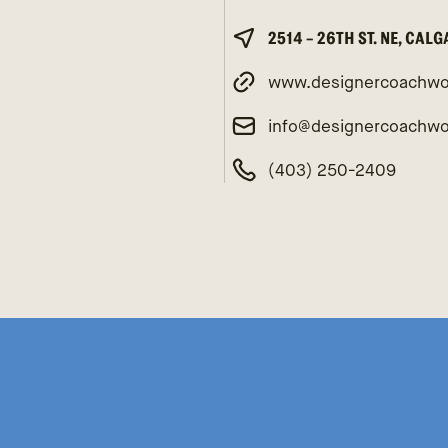
2514 - 26TH ST. NE, CAL
www.designercoachwo
info@designercoachw
(403) 250-2409