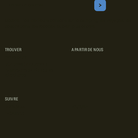
Courriel
S'ABONNER
Obtenez les meilleurs conseils sur le camping, les voyages, les
destinations, les recettes et bien plus encore !
TROUVER
A PARTIR DE NOUS
TYPES DE VR
CONCESSIONNAIRES VR
FABRICANTS DE VÉHICULES
RÉCRÉATIFS
SUIVRE
INSTAGRAM
YOUTUBE
FACEBOOK