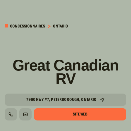
PASSER AU
CONTENU
CONCESSIONNAIRES
ONTARIO
PRINCIPAL
Great Canadian
RV
7960 HWY #7, PETERBOROUGH, ONTARIO
SITE WEB
TÉLÉPHONE
COURRIEL