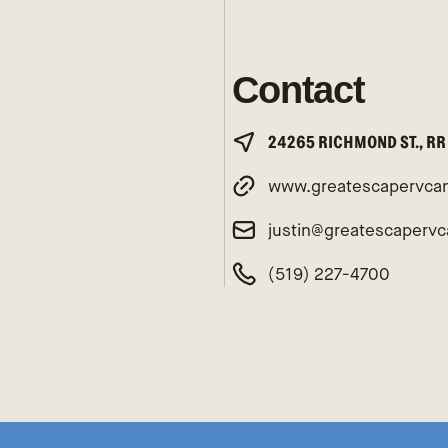
Contact
24265 RICHMOND ST., RR
www.greatescapervca
justin@greatescaperv
(519) 227-4700