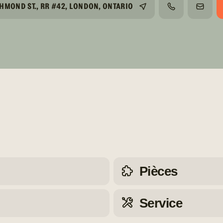
HMOND ST., RR #42, LONDON, ONTARIO
TÉLÉPHONE
COURR
Pièces
Service