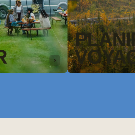
PLANI
R
VOYA