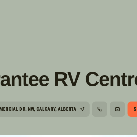
s!
SUIVRE
INSTAGRAM
FACEBOOK
YOUTUBE
antee RV Centre
S
MERCIAL DR. NW, CALGARY, ALBERTA
TÉLÉPHONE
COURRIE