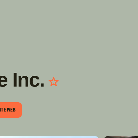
TROUVER
A PARTIR DE NOUS
TYPES DE VR
CONCESSIONNAIRES VR
FABRICANTS DE VÉHICULES
RÉCRÉATIFS
 Inc.
ITE WEB
L