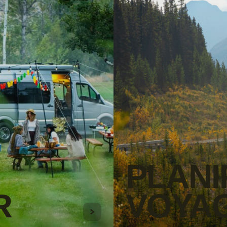
PLANI
R
VOYA