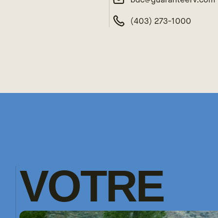
bdc@guaranteerv.com
(403) 273-1000
VOTRE