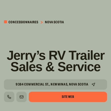
PASSER AU
CONTENU
CONCESSIONNAIRES
NOVA SCOTIA
PRINCIPAL
Jerry’s RV Trailer
Sales & Service
9384 COMMERCIAL ST., NEW MINAS, NOVA SCOTIA
SITE WEB
TÉLÉPHONE
COURRIEL