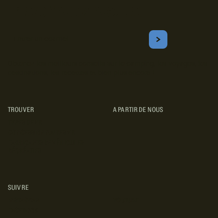
Inscrivez-vous!
Courriel
S'ABONNER
Obtenez les meilleurs conseils sur le camping, les voyages, les
destinations, les recettes et bien plus encore !
TROUVER
A PARTIR DE NOUS
TYPES DE VR
CONCESSIONNAIRES VR
FABRICANTS DE VÉHICULES
RÉCRÉATIFS
SUIVRE
INSTAGRAM
YOUTUBE
FACEBOOK