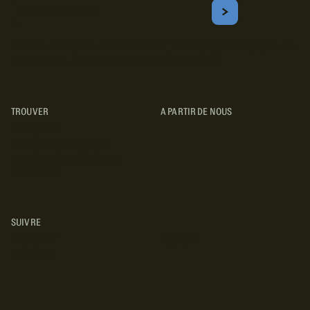
Courriel
S'ABONNER
Obtenez les meilleurs conseils sur le camping, les voyages, les
destinations, les recettes et bien plus encore !
TROUVER
A PARTIR DE NOUS
TYPES DE VR
CONCESSIONNAIRES VR
FABRICANTS DE VÉHICULES
RÉCRÉATIFS
SUIVRE
INSTAGRAM
YOUTUBE
FACEBOOK