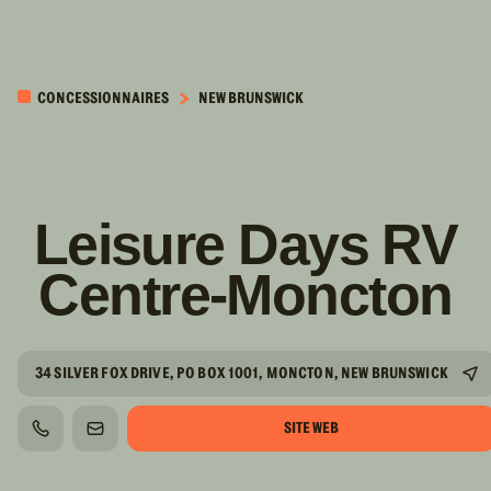
PASSER AU
CONTENU
CONCESSIONNAIRES
NEW BRUNSWICK
PRINCIPAL
Leisure Days RV
Centre-Moncton
34 SILVER FOX DRIVE, PO BOX 1001, MONCTON, NEW BRUNSWICK
SITE WEB
TÉLÉPHONE
COURRIEL