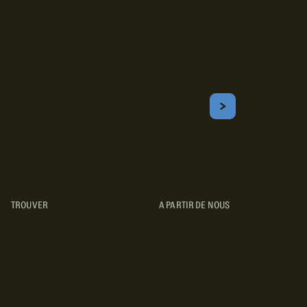
Inscrivez-vous!
Courriel
S'ABONNER
Obtenez les meilleurs conseils sur le camping, les voyages, les
destinations, les recettes et bien plus encore !
TROUVER
A PARTIR DE NOUS
TYPES DE VR
CONCESSIONNAIRES VR
FABRICANTS DE VÉHICULES
RÉCRÉATIFS