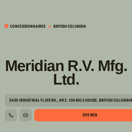
PASSER AU
CONTENU
CONCESSIONNAIRES
BRITISH COLUMBIA
PRINCIPAL
Meridian R.V. Mfg.
Ltd.
5430 INDUSTRIAL FLATS RD., RR 2, 100 MILE HOUSE, BRITISH COLUMBI
SITE WEB
TÉLÉPHONE
COURRIEL