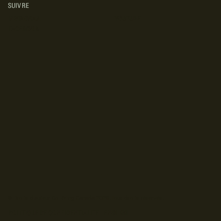
SUIVRE
INSTAGRAM
YOUTUBE
FACEBOOK
© Droits d'auteur Go RVing Canada 2026. Tous droits réservés.
POLITIQUE DE CONFIDENTIALITE
ENGLISH