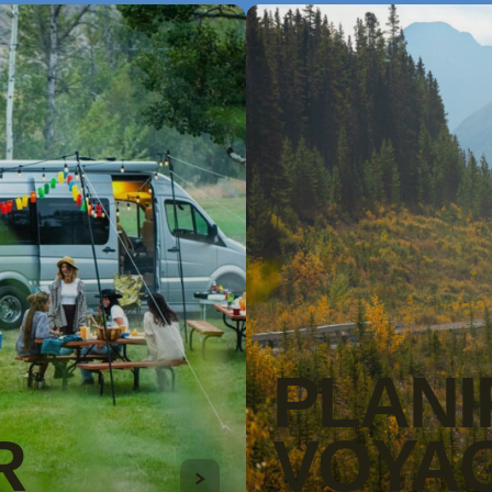
PLANI
R
VOYA