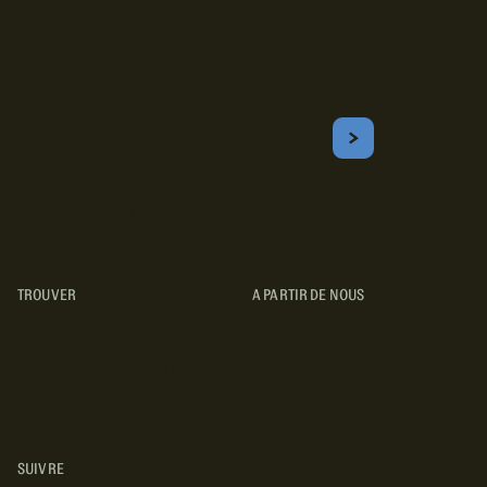
Inscrivez-vous!
Courriel
S'ABONNER
Obtenez les meilleurs conseils sur le camping, les voyages, les
destinations, les recettes et bien plus encore !
TROUVER
A PARTIR DE NOUS
TYPES DE VR
CONCESSIONNAIRES VR
FABRICANTS DE VÉHICULES
RÉCRÉATIFS
SUIVRE