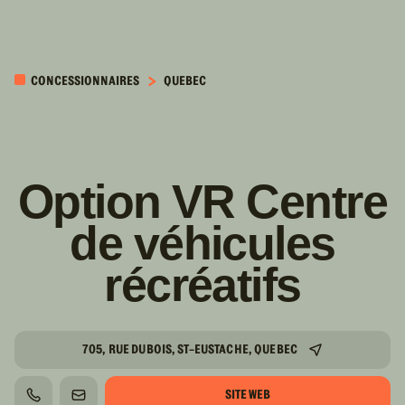
PASSER AU
CONTENU
CONCESSIONNAIRES
QUEBEC
PRINCIPAL
Option VR Centre
de véhicules
récréatifs
705, RUE DUBOIS, ST-EUSTACHE, QUEBEC
SITE WEB
TÉLÉPHONE
COURRIEL