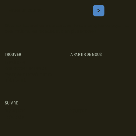
Courriel
S'ABONNER
Obtenez les meilleurs conseils sur le camping, les voyages, les
destinations, les recettes et bien plus encore !
TROUVER
A PARTIR DE NOUS
TYPES DE VR
CONCESSIONNAIRES VR
FABRICANTS DE VÉHICULES
RÉCRÉATIFS
SUIVRE
INSTAGRAM
YOUTUBE
FACEBOOK