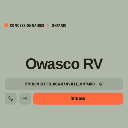
PASSER AU
CONTENU
CONCESSIONNAIRES
ONTARIO
PRINCIPAL
Owasco RV
570 RUNDLE RD, BOWMANVILLE, ONTARIO
SITE WEB
TÉLÉPHONE
COURRIEL