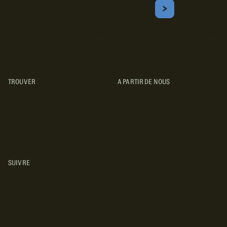
Courriel
S'ABONNER
Obtenez les meilleurs conseils sur le camping, les voyages, les
destinations, les recettes et bien plus encore !
TROUVER
A PARTIR DE NOUS
TYPES DE VR
CONCESSIONNAIRES VR
FABRICANTS DE VÉHICULES
RÉCRÉATIFS
SUIVRE
INSTAGRAM
YOUTUBE
FACEBOOK